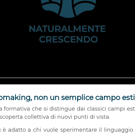
deomaking, non un semplice campo est
formativa che si distingue dai classici campi estiv
 scoperta collettiva di nuovi punti di vista.
g
è adatto a chi vuole sperimentare il linguaggio