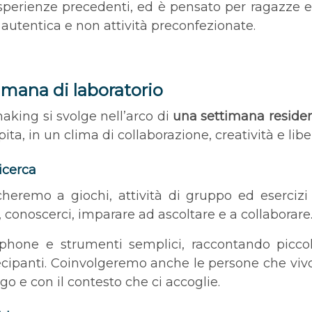
perienze precedenti, ed è pensato per ragazze e r
autentica e non attività preconfezionate.
imana di laboratorio
making si svolge nell’arco di
una settimana residen
spita, in un clima di collaborazione, creatività e lib
icerca
cheremo a giochi, attività di gruppo ed esercizi d
, conoscerci, imparare ad ascoltare e a collaborare
one e strumenti semplici, raccontando piccol
tecipanti. Coinvolgeremo anche le persone che vivo
ogo e con il contesto che ci accoglie.