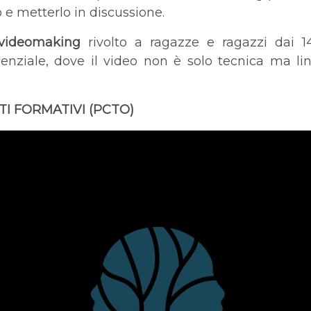
 e metterlo in discussione.
 videomaking
rivolto a ragazze e ragazzi dai 1
denziale, dove il video non è solo tecnica ma lin
DITI FORMATIVI (PCTO)