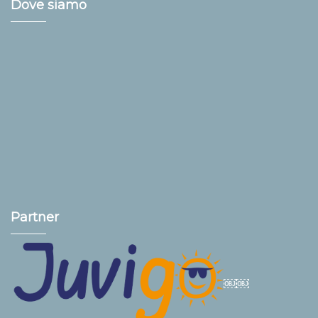
Dove siamo
Partner
￼￼