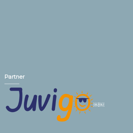
Partner
￼￼